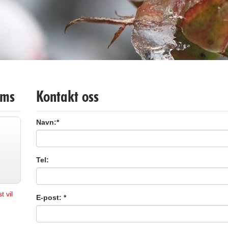
oms
Kontakt oss
Navn:*
Tel:
 vil
E-post: *