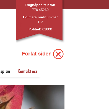
Døgnåpen telefon
778 45260
Politiets nødnummer
112
Politiet:
02800
Forlat siden
gsplan
Kontakt oss