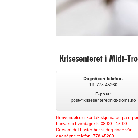
Krisesenteret i Midt-Tr
Døgnåpen telefon:
Tlf: 778 45260
E-post:
post@krisesenteretmidt-troms.no
Henvendelser i kontaktskjema og på e-post
besvares hverdager kl 08.00 - 15.00.
Dersom det haster ber vi deg ringe vår
døgnåpne telefon: 778 45260.